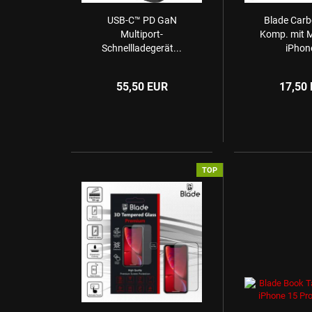
USB-C™ PD GaN
Blade Carb
Multiport-
Komp. mit M
Schnellladegerät...
iPhone
55,50 EUR
17,50
TOP