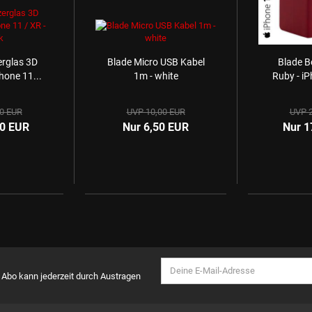
rglas 3D
Blade Micro USB Kabel
Blade B
hone 11...
1m - white
Ruby - iP
0 EUR
UVP 10,00 EUR
UVP 2
00 EUR
Nur 6,50 EUR
Nur 1
s Abo kann jederzeit durch Austragen