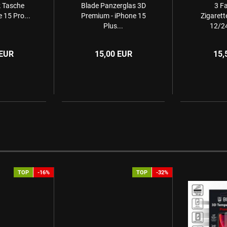
 Tasche
Blade Panzerglas 3D
3 F
 15 Pro...
Premium - iPhone 15
Zigaret
Plus...
12/24
 EUR
15,00 EUR
15,
TOP
-16%
TOP
-32%