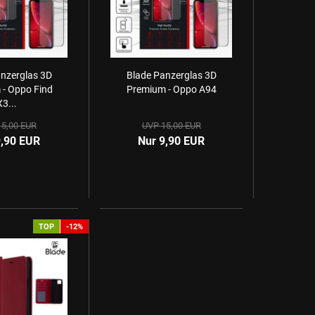
nzerglas 3D
Blade Panzerglas 3D
- Oppo Find
Premium - Oppo A94
X3...
5,00 EUR
UVP 15,00 EUR
9,90 EUR
Nur 9,90 EUR
TOP
-12%