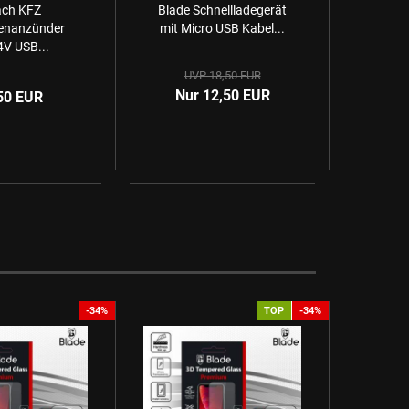
ach KFZ
Blade Schnellladegerät
tenanzünder
mit Micro USB Kabel...
V USB...
UVP 18,50 EUR
Nur 12,50 EUR
50 EUR
-34%
TOP
-34%