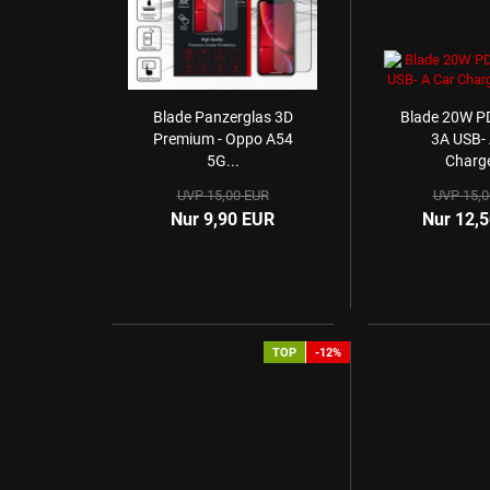
Blade Panzerglas 3D
Blade 20W PD
Premium - Oppo A54
3A USB- 
5G...
Charge
UVP 15,00 EUR
UVP 15,0
Nur 9,90 EUR
Nur 12,
TOP
-12%