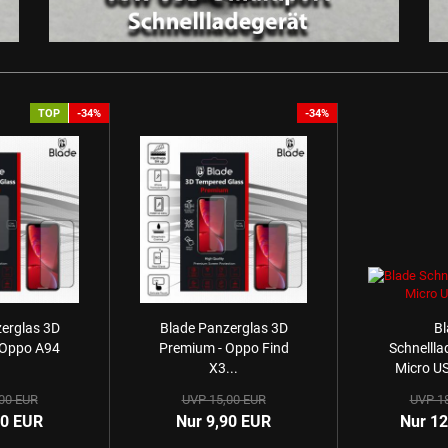
TOP
-34%
-34%
erglas 3D
Blade Panzerglas 3D
Bl
 Oppo A94
Premium - Oppo Find
Schnellla
X3...
Micro US
00 EUR
UVP 15,00 EUR
UVP 1
90 EUR
Nur 9,90 EUR
Nur 12