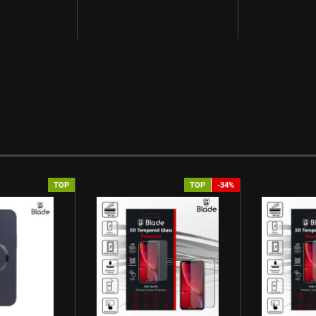
TOP
TOP
-34%