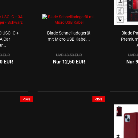
 USC- C +
Blade Schnellladegerät
Blade Pa
A Car
mit Micro USB Kabel...
Premium 
r...
0 EUR
UVP 18,50 EUR
UVP 1
50 EUR
Nur 12,50 EUR
Nur 
-14%
-35%