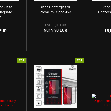
on Case
Blade Panzerglas 3D
iPhone
agSafe -
Premium - Oppo A94
Panzers
...
UVP 15,00 EUR
Nur 9,90 EUR
 EUR
15,
TOP
TOP