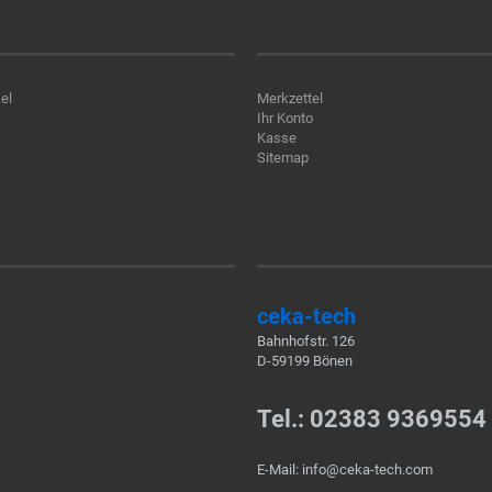
te
Ihr Konto
el
Merkzettel
Ihr Konto
Kasse
Sitemap
Über uns
ceka-tech
Bahnhofstr. 126
D-59199 Bönen
Tel.: 02383 9369554
E-Mail: info@ceka-tech.com