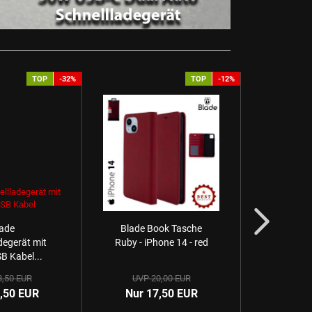
TOP
-32%
TOP
-12%
ade
Blade Book Tasche
degerät mit
Ruby - iPhone 14 - red
B Kabel...
8,50 EUR
UVP 20,00 EUR
,50 EUR
Nur 17,50 EUR