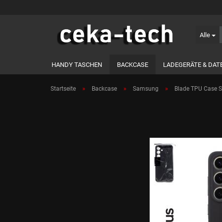
Alle
HANDY TASCHEN
BACKCASE
LADEGERÄTE & DAT
SERVICE & SUPPORT
»
»
»
Startseite
Backcase
Samsung
Blade TPU Case S