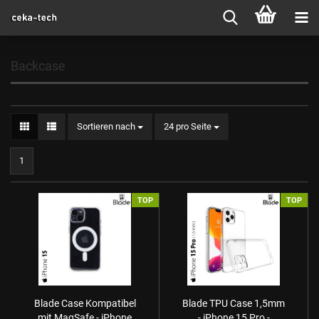
Backcase
Sortieren nach
24 pro Seite
1
TOP
TOP
Blade Case Kompatibel
Blade TPU Case 1,5mm
mit MagSafe - iPhone
- iPhone 15 Pro -