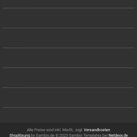
Informationen
Produkte
Ihr Konto
Kontaktdaten
Zahlung
Versand
Alle Preise sind inkl. MwSt., zzgl.
Versandkosten
Shoplösung
by Gambio.de © 2023 Gambio Templates bei
Netdexx.de