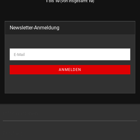
1
bis
10
(von insgesamt
10
)
Newsletter-Anmeldung
ANMELDEN
Informationen
Produkte